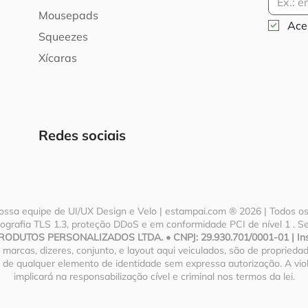
Mousepads
Acei
Squeezes
Xícaras
Redes sociais
ossa equipe de UI/UX Design e Velo | estampai.com ® 2026 | Todos os 
ptografia TLS 1.3, proteção DDoS e em conformidade PCI de nível 1 . 
ODUTOS PERSONALIZADOS LTDA. • CNPJ: 29.930.701/0001-01 | Inscr
, marcas, dizeres, conjunto, e layout aqui veiculados, são de proprie
l, de qualquer elemento de identidade sem expressa autorização. A vi
implicará na responsabilização cível e criminal nos termos da lei.