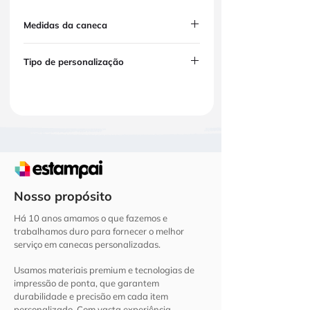
Medidas da caneca
Capacidade:
400ml
Tipo de personalização
Altura aproximada:
11,6 cm
Diâmetro aproximado:
8 cm
A personalização é feita através de DTF UV
Peso aproximado:
154g
de alta qualidade, garantindo cores vivas,
ótima definição e excelente durabilidade.
Você pode personalizar com:
Fotos
Frases
Nomes
Logotipos
Nosso propósito
Artes exclusivas
Há 10 anos amamos o que fazemos e
Ideal para uso pessoal, presentes criativos e
trabalhamos duro para fornecer o melhor
brindes corporativos.
serviço em canecas personalizadas.​
Usamos materiais premium e tecnologias de
impressão de ponta, que garantem
durabilidade e precisão em cada item
personalizado. Com vasta experiência,