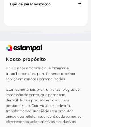
Tipo de personalização
Altura aproximada:
16,5 cm
Diâmetro aproximado:
8,5 cm
A personalização é feita através de DTF
Peso aproximado:
20g
UV de alta qualidade, garantindo cores vivas,
ótima definição e excelente durabilidade.
Você pode personalizar com:
Fotos
Frases
Nomes
Logotipos
Nosso propósito
Artes exclusivas
Há 10 anos amamos o que fazemos e
Ideal para uso pessoal, presentes criativos e
trabalhamos duro para fornecer o melhor
brindes corporativos.
serviço em canecas personalizadas.​
Usamos materiais premium e tecnologias de
impressão de ponta, que garantem
durabilidade e precisão em cada item
personalizado. Com vasta experiência,
transformamos suas ideias em produtos
únicos que refletem sua identidade ou marca,
oferecendo soluções criativas e exclusivas.