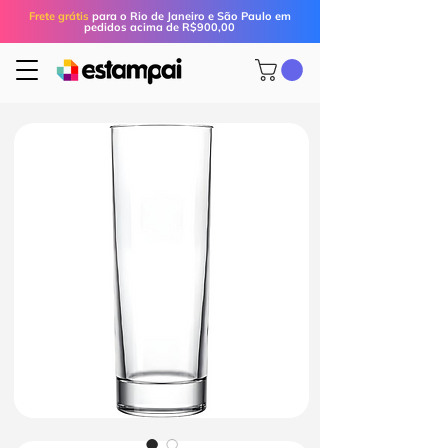
Frete grátis
para o Rio de Janeiro e São Paulo em
pedidos acima de R$900,00